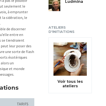
n’a pas le pouvoir
Ludmina
eut seulement le
 voix, à emprunter
 la sidération, le
.
ATELIERS
ble de discerner
D'INITIATIONS
u’elle entre en
s se tiendraient
t peut leur poser des
vre une sorte de flash
ports ésotériques
t alors un
ysique et monde
 messages.
Voir tous les
ateliers
tations
TARIFS