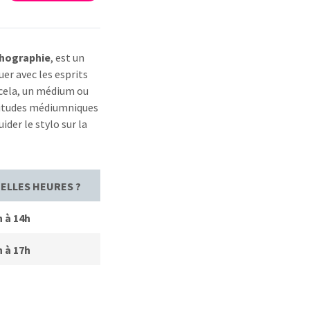
hographie
, est un
r avec les esprits
r cela, un médium ou
titudes médiumniques
ider le stylo sur la
ELLES HEURES ?
h à 14h
h à 17h